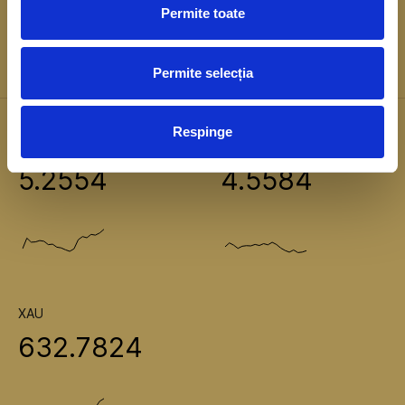
Accessibility Statement
Permite toate
Glossary
Sitemap
Permite selecția
Respinge
EUR
USD
5.2554
4.5584
XAU
632.7824