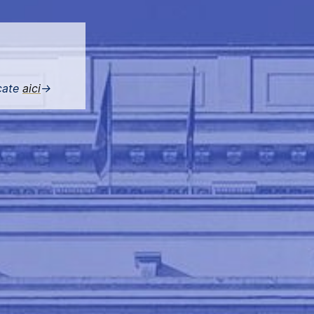
icate
aici
->