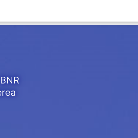
l BNR
erea