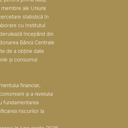
le membre ale Uniunii
ercetare statistică în
aborare cu Institutul
 derulează începând din
rdonarea Băncii Centrale
e de a obține date
turile și consumul
entului financiar,
onomisirii și a nivelului
ru fundamentarea
ficarea riscurilor la