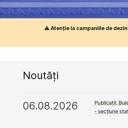
⚠️
Atenție la campaniile de dezin
Noutăți
06.08.2026
Publicații: Bul
- secțiune stat