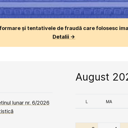
formare și tentativele de fraudă care folosesc im
Detalii ->
August 20
L
MA
etinul lunar nr. 6/2026
istică