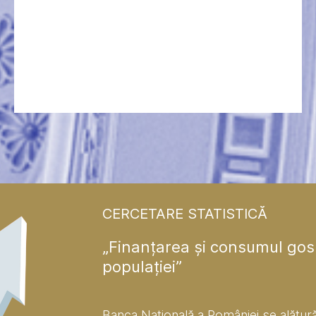
CERCETARE STATISTICĂ
„Finanțarea și consumul gos
populației”
Banca Națională a României se alătură