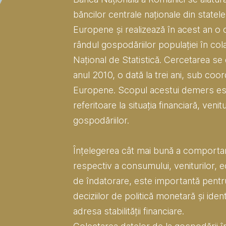
băncilor centrale naționale din state
Europene și realizează în acest an o c
rândul gospodăriilor populației în col
Național de Statistică. Cercetarea se
anul 2010, o dată la trei ani, sub coo
Europene. Scopul acestui demers est
referitoare la situația financiară, veni
gospodăriilor.
Înțelegerea cât mai bună a comportam
respectiv a consumului, veniturilor, ec
de îndatorare, este importantă pent
deciziilor de politică monetară și identi
adresa stabilității financiare.