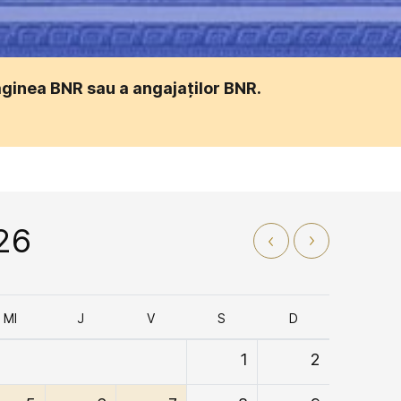
aginea BNR sau a angajaților BNR.
26
MI
J
V
S
D
1
2