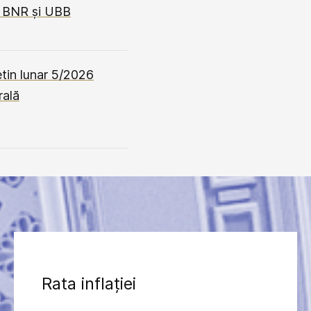
u BNR și UBB
letin lunar 5/2026
rală
Rata inflației