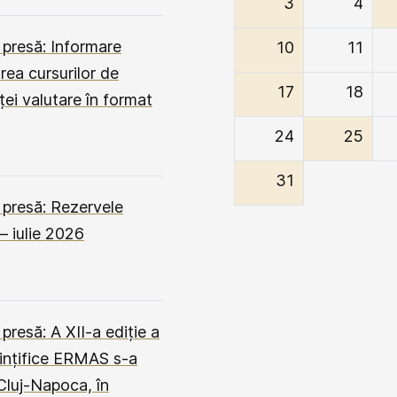
3
4
presă: Informare
10
11
rea cursurilor de
17
18
ței valutare în format
24
25
31
presă: Rezervele
 – iulie 2026
resă: A XII-a ediție a
iințifice ERMAS s-a
Cluj-Napoca, în