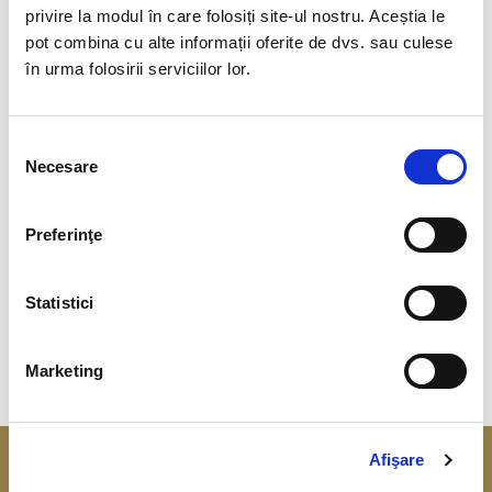
privire la modul în care folosiți site-ul nostru. Aceștia le
25.11.2025
pot combina cu alte informații oferite de dvs. sau culese
în urma folosirii serviciilor lor.
Indicatori monetari – octombrie 2025
Selecția
Necesare
23.10.2025
consimțământului
Indicatori monetari – septembrie 2025
Preferinţe
Statistici
1
2
3
...
32
Marketing
Afişare