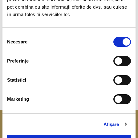
pot combina cu alte informații oferite de dvs. sau culese
în urma folosirii serviciilor lor.
+
Cum ne protejăm de fraude?
Selecția
Necesare
consimțământului
Preferinţe
Cum ne influențează
+
comportamentul financiar
Statistici
bunăstarea?
Marketing
Afişare