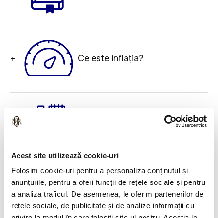
+
Ce este inflația?
Cum ne organizăm bugetul
+
personal?
Acest site utilizează cookie-uri
Folosim cookie-uri pentru a personaliza conținutul și
anunțurile, pentru a oferi funcții de rețele sociale și pentru
Ce trebuie să știm despre
a analiza traficul. De asemenea, le oferim partenerilor de
+
investiții?
rețele sociale, de publicitate și de analize informații cu
privire la modul în care folosiți site-ul nostru. Aceștia le