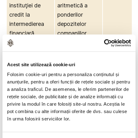
instituţiei de
aritmetică a
credit la
ponderilor
intermedierea
depozitelor
financiară,
companiilor
calculat prin
nefinanciare şi
volumul
populaţiei
depozitelor
deţinute de
Acest site utilizează cookie-uri
atrase de la
instituţia de
Folosim cookie-uri pentru a personaliza conținutul și
populaţie şi de la
credit în total
anunțurile, pentru a oferi funcții de rețele sociale și pentru
companii
depozite ale
a analiza traficul. De asemenea, le oferim partenerilor de
rețele sociale, de publicitate și de analize informații cu
nefinanciare
companiilor
privire la modul în care folosiți site-ul nostru. Aceștia le
nefinanciare şi
pot combina cu alte informații oferite de dvs. sau culese
populaţiei din
în urma folosirii serviciilor lor.
sectorul bancar.