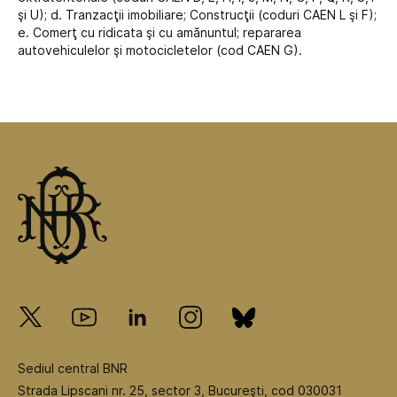
şi U); d. Tranzacţii imobiliare; Construcţii (coduri CAEN L şi F);
e. Comerţ cu ridicata şi cu amănuntul; repararea
autovehiculelor şi motocicletelor (cod CAEN G).
Sediul central BNR
Strada Lipscani nr. 25, sector 3, Bucureşti, cod 030031