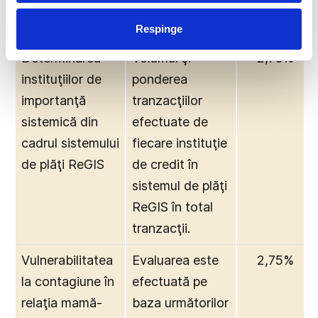
pieţei
interbancare.
Respinge
Determinarea
Volumul şi
2,75%
instituţiilor de
ponderea
importanţă
tranzacţiilor
sistemică din
efectuate de
cadrul sistemului
fiecare instituţie
de plăţi ReGIS
de credit în
sistemul de plăţi
ReGIS în total
tranzacţii.
Vulnerabilitatea
Evaluarea este
2,75%
la contagiune în
efectuată pe
relaţia mamă-
baza următorilor