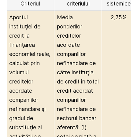
Criteriul
criteriului
sistemice
Aportul
Media
2,75%
instituţiei de
ponderilor
credit la
creditelor
finanţarea
acordate
economiei reale,
companiilor
calculat prin
nefinanciare de
volumul
către instituţia
creditelor
de credit în total
acordate
credit acordat
companiilor
companiilor
nefinanciare şi
nefinanciare de
gradul de
sectorul bancar
substituţie al
aferentă: (i)
activităţii de
cotei de piaţă a