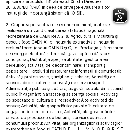
aplicare a articolului 131 alineatul (3) din Directiva
2013/36/EU (CRD) în ceea ce privește evaluarea altor
instituții de importanță sistemică (O-SII).
2) Gruparea pe sectoarele economice menţionate se
realizează utilizând clasificarea statistică naţională
reprezentată de CAEN Rev. 2: a. Agricultură, silvicultură şi
pescuit (cod CAEN A); b. Industria extractivă şi industria
prelucrătoare (coduri CAEN B şi C); c. Producţia şi furnizarea
de energie electrică şi termică, gaze, apă caldă şi aer
condiţionat; Distribuţia apei; salubritate, gestionarea
deşeurilor, activităţi de decontaminare; Transport şi
depozitare; Hoteluri şi restaurante; Informaţii şi comunicaţii;
Activităţi profesionale, ştiinţifice şi tehnice; Activităţi de
servicii administrative şi activităţi de servicii suport ;
Administraţie publică şi apărare; asigurări sociale din sistemul
public; Învăţământ; Sănătate şi asistenţă socială; Activităţi
de spectacole, culturale şi recreative; Alte activităţi de
servicii; Activităţi ale gospodăriilor private în calitate de
angajator de personal casnic; Activităţi ale gospodăriilor
private de producere de bunuri şi servicii destinate
consumului propriu; Activităţi ale organizaţiilor şi activităţilor
extrateritoriale (coduri CAEN D, E, H, I, J, M, N, O, P, Q, R, S,T